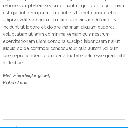
ratione voluptatem sequi nesciunt neque porro quisquam
est qui dolorem ipsum quia dolor sit amet consectetur
adipisci velit sed quia non numquam eius modi tempora
incidunt ut labore et dolore magnam aliquam quaerat
voluptatem ut enim ad minima veniam quis nostrum
exercitationem ullam corporis suscipit laboriosam nisi ut
aliquid ex ea commodi consequatur quis autem vel eum
iure reprehenderit qui in ea voluptate velit esse quam nihil
molestiae.
Met vriendelijke groet,
Katrin Leuk
©2016 CAFÉ KEIZER. Arena 255, Amsterdam, 1213 NW